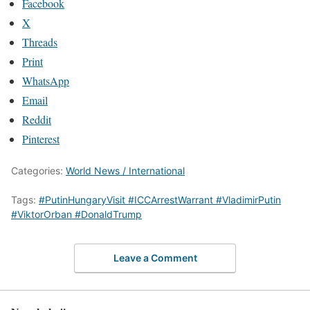
Facebook
X
Threads
Print
WhatsApp
Email
Reddit
Pinterest
Categories:
World News / International
Tags:
#PutinHungaryVisit #ICCArrestWarrant #VladimirPutin
#ViktorOrban #DonaldTrump
Leave a Comment