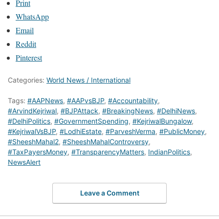
Print
WhatsApp
Email
Reddit
Pinterest
Categories:
World News / International
Tags:
#AAPNews
,
#AAPvsBJP
,
#Accountability
,
#ArvindKejriwal
,
#BJPAttack
,
#BreakingNews
,
#DelhiNews
,
#DelhiPolitics
,
#GovernmentSpending
,
#KejriwalBungalow
,
#KejriwalVsBJP
,
#LodhiEstate
,
#ParveshVerma
,
#PublicMoney
,
#SheeshMahal2
,
#SheeshMahalControversy
,
#TaxPayersMoney
,
#TransparencyMatters
,
IndianPolitics
,
NewsAlert
Leave a Comment