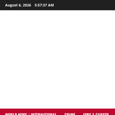
Skip
August 6, 2026
5:57:38 AM
to
content
WORLD NEWS / INTERNATIONAL
CRIME
JOBS & CAREER