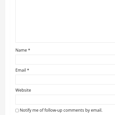
g
a
t
i
o
Name
*
n
Email
*
Website
Notify me of follow-up comments by email.