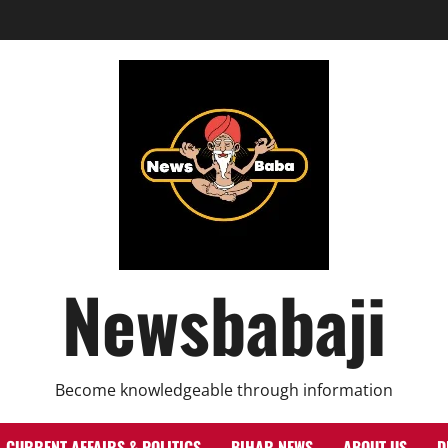
Newsbabaji
Become knowledgeable through information
CURRENT AFFAIRS & POLITICS
BIHAR NEWS
ABOUT US
D