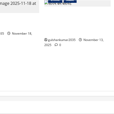
दिल्ली बम धमाके के बाद सौरभ भारद्वाज
आरोपी उमर नबी के इस
का आरोप – “मरीज को फर्स्ट एड नहीं,
कंप , देखें Video
फोटो सेशन हुआ; पीएम के आने के बाद ही
प्लास्टर लगाया गया”
035
November 18,
gulshankumar2035
November 13,
2025
0