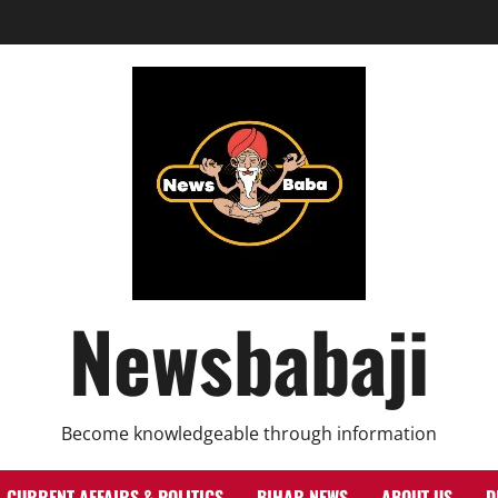
Newsbabaji
Become knowledgeable through information
CURRENT AFFAIRS & POLITICS
BIHAR NEWS
ABOUT US
D