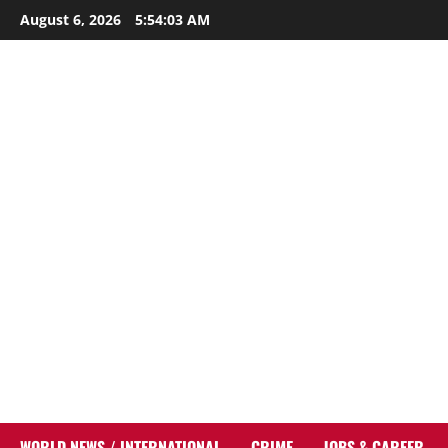
Skip
August 6, 2026
5:54:03 AM
to
content
WORLD NEWS / INTERNATIONAL
CRIME
JOBS & CAREER