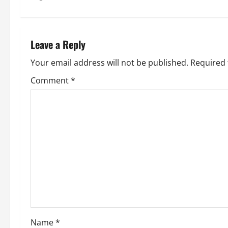
t
n
Leave a Reply
a
Your email address will not be published.
Required 
v
Comment
*
i
g
a
t
i
o
Name
*