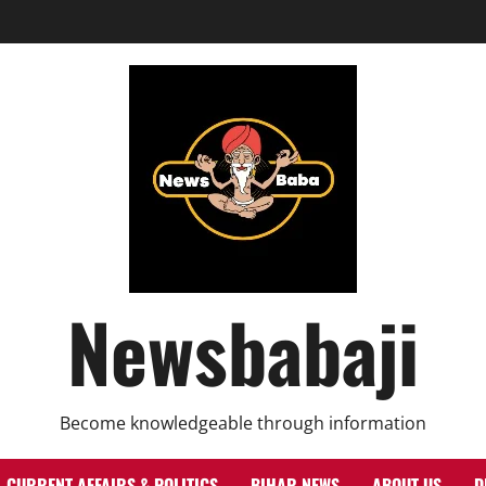
Newsbabaji
Become knowledgeable through information
CURRENT AFFAIRS & POLITICS
BIHAR NEWS
ABOUT US
D