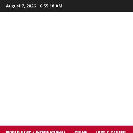
Skip
August 7, 2026
6:55:19 AM
to
content
WORLD NEWS / INTERNATIONAL
CRIME
JOBS & CAREER