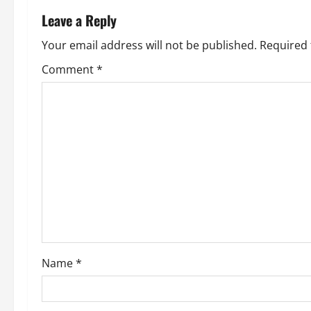
n
Leave a Reply
a
Your email address will not be published.
Required 
v
Comment
*
i
g
a
t
i
o
Name
*
n