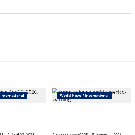
International
World News / International
्रंप ने फिर बढ़ाया
‘अपनी जान बचाओ…’ ट्रंप ने कोलंबियाई
 ईरान को दी बड़ी
राष्ट्रपति को दी चेतावनी, वेनेजुएला पर
हमले के बाद क्षेत्र में तनाव बढ़ा
35
April 22, 2026
gulshankumar2035
January 4, 2026