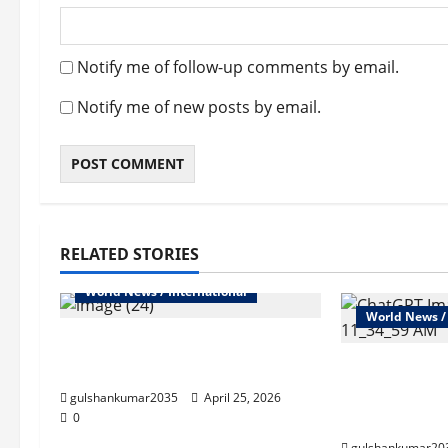
Notify me of follow-up comments by email.
Notify me of new posts by email.
RELATED STORIES
World News / International
World News / 
‘शीशमहल-2’ विवाद: बीजेपी ने केजरीवाल
के नए लौधि एस्टेट बंगले पर किया हमला
US-Iran War: ट
सीजफायर, लेकिन
gulshankumar2035
April 25, 2026
चेतावनी
0
gulshankumar20