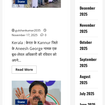
बीच
State
नया
विवाद
December
SIR : केरल के इस ज़िले में कुछ लोगों
2025
ने किया फाँसी लगाकर प्रदर्शन,
जानिए इसकी वजह
November
gulshankumar2035
2025
November 17, 2025
0
October
Kerala : केरल के Kannur जिले
2025
के Aneesh George नामक एक
बूथ-लेवल अधिकारी की रविवार को
September
अपने...
2025
Read
Read More
more
about
August
SIR
2025
:
केरल
के
इस
July 2025
ज़िले
में
कुछ
State
June 2025