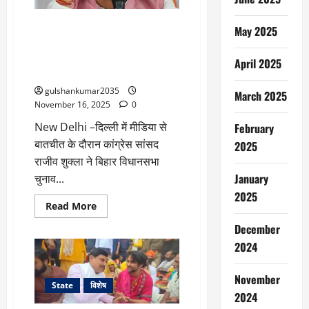
लोगों
ने
किया
दिल्ली में कांग्रेस सांसद राजीव शुक्ला
May 2025
फाँसी
लगाकर
का बयान — बिहार चुनावों में हार के
प्रदर्शन,
लिए राहुल गांधी को जिम्मेदार ठहराना
जानिए
April 2025
इसकी
गलत
वजह
gulshankumar2035
March 2025
November 16, 2025
0
New Delhi –दिल्ली में मीडिया से
February
बातचीत के दौरान कांग्रेस सांसद
2025
राजीव शुक्ला ने बिहार विधानसभा
January
चुनाव...
2025
Read
Read More
more
about
December
दिल्ली
में
2024
कांग्रेस
सांसद
राजीव
November
शुक्ला
State
विशेष
का
2024
बयान