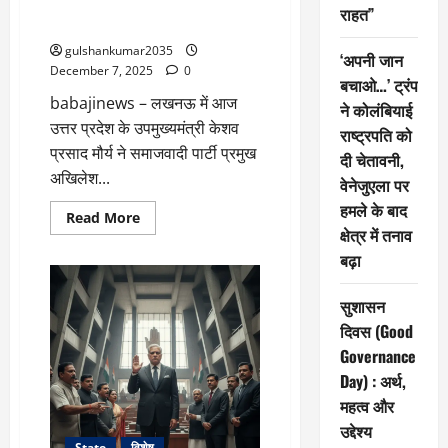
पलटवार — “अखिलेश यादव गैर-
बड़ी
राहत”
जिम्मेदाराना बयान दे रहे हैं”
रणनीति
gulshankumar2035
‘अपनी जान
December 7, 2025
0
बचाओ…’ ट्रंप
babajinews – लखनऊ में आज
ने कोलंबियाई
उत्तर प्रदेश के उपमुख्यमंत्री केशव
राष्ट्रपति को
प्रसाद मौर्य ने समाजवादी पार्टी प्रमुख
दी चेतावनी,
अखिलेश...
वेनेजुएला पर
हमले के बाद
Read
Read More
more
क्षेत्र में तनाव
about
बढ़ा
उपमुख्यमंत्री
केशव
प्रसाद
मौर्य
सुशासन
का
पलटवार
दिवस (Good
—
Governance
“अखिलेश
यादव
Day) : अर्थ,
गैर-
जिम्मेदाराना
महत्व और
बयान
दे
उद्देश्य
रहे
State
विशेष