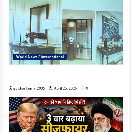
कार्रवाई
—
लुधियाना
से
10
आरोपी
गिरफ्तार
World News / International
‘शीशमहल-2’ विवाद: बीजेपी ने केजरीवाल के नए लौधि एस्टेट
बंगले पर किया हमला
gulshankumar2035
April 25, 2026
0