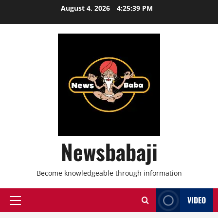
Skip
August 4, 2026
4:25:40 PM
to
content
Newsbabaji
Become knowledgeable through information
VIDEO
Primary
Menu