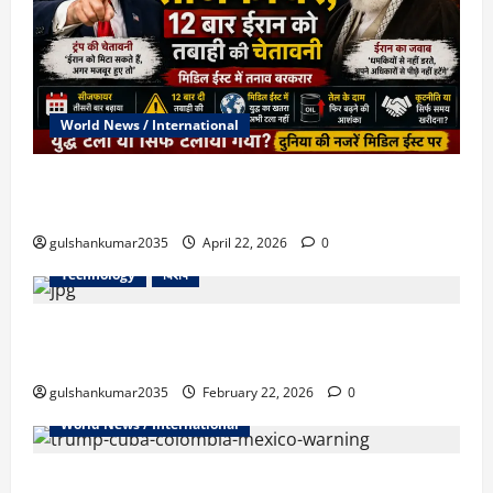
World News / International
US-Iran War: ट्रंप ने फिर बढ़ाया सीजफायर, लेकिन ईरान को
दी बड़ी चेतावनी
gulshankumar2035
April 22, 2026
0
Technology
विशेष
“आवागमन भी एक अधिकार: नमो भारत और मेरठ मेट्रो के नए
किराए से आम जनता को राहत”
gulshankumar2035
February 22, 2026
0
World News / International
‘अपनी जान बचाओ…’ ट्रंप ने कोलंबियाई राष्ट्रपति को दी