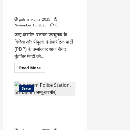
ने
जीत-समारोह रद्द किया, नोवगम
पदयात्रा
विस्फोट पीड़ितों को दी श्रद्धांजलि
में
की
gulshankumar2035
भागीदारी
November 15, 2025
0
जम्मू-कश्मीर: बडगाम उपचुनाव के
विजेता और पीपुल्स डेमोक्रेटिक पार्टी
(PDP) के उम्मीदवार आगा सैयद
मुंतज़िर मेहदी की...
Read
Read More
more
about
पीडीपी
ने
भदेरवाह
State
में
मुंतज़िर
मेहदी
“जम्‍मू-कश्मीर में Nowgam पुलिस
का
जीत-
स्टेशन में दुर्घटनाग्रस्त विस्फोट: 9
समारोह
मरे, 32 घायल — गृह मंत्रालय ने
रद्द
किया,
आतंकी कारवाई से इनकार किया”
नोवगम
विस्फोट