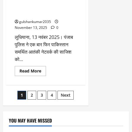
मॉड्यूल का भंडाफोड़, पंजाब पुलिस
के
आने
की बड़ी कार्रवाई — लुधियाना से 10
के
आरोपी गिरफ्तार
बाद
ही
gulshankumar2035
प्लास्टर
लगाया
November 13, 2025
0
गया”
लुधियाना, 13 नवंबर 2025। पंजाब
पुलिस ने एक बार फिर पाकिस्तान
समर्थित आतंकी नेटवर्क की साजिश
को...
Read
Read More
more
about
पंजाब
में
आईएसआई
Posts
1
2
3
4
Next
समर्थित
आतंकी
मॉड्यूल
pagination
का
भंडाफोड़,
पंजाब
YOU MAY HAVE MISSED
पुलिस
की
बड़ी