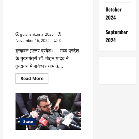
—
Bageshwar Dham Sarkar :
बिहार
October
चुनावों
वृन्दावन में सनातन एकता की लहर:
में
2024
मोहन यादव ने पदयात्रा में की
हार
के
भागीदारी
लिए
September
राहुल
gulshankumar2035
गांधी
2024
को
November 16, 2025
0
जिम्मेदार
ठहराना
वृन्दावन (उत्तर प्रदेश) — मध्य प्रदेश
गलत
के मुख्यमंत्री डॉ. मोहन यादव ने
वृन्दावन में बागेश्वर धाम के...
Read
Read More
more
about
Bageshwar
Dham
Sarkar
:
वृन्दावन
में
सनातन
एकता
State
की
लहर:
मोहन
पीडीपी ने भदेरवाह में मुंतज़िर मेहदी का
यादव