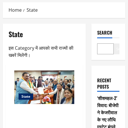
Home
State
State
SEARCH
इस Category में आपको सभी राज्यों की
Search
खबरें मिलेंगी।
RECENT
POSTS
State
‘शीशमहल-2’
विवाद: बीजेपी
पंकज चौधरी बने उत्तर प्रदेश भाजपा
ने केजरीवाल
के नए अध्यक्ष — विपक्ष के PDA
के नए लौधि
समीकरण पर BJP की बड़ी रणनीति
एस्टेट बंगले