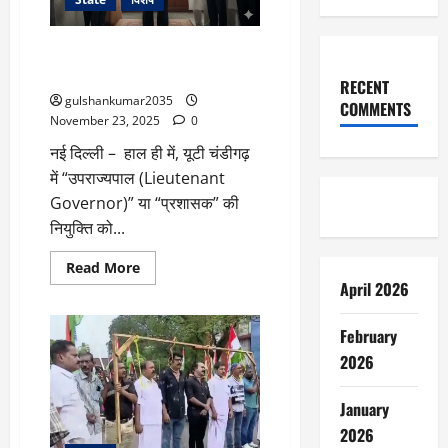
हैं”
चंडीगढ़ में एलजी की नियुक्ति: केंद्र व
राज्य सरकारों के बीच नया विवाद
RECENT
gulshankumar2035
COMMENTS
November 23, 2025
0
नई दिल्ली – हाल ही में, यूटी चंडीगढ़
में “उपराज्यपाल (Lieutenant
Governor)” या “प्रशासक” की
नियुक्ति को...
Read
Read More
more
April 2026
about
चंडीगढ़
में
February
एलजी
की
2026
नियुक्ति:
केंद्र
व
January
राज्य
सरकारों
2026
के