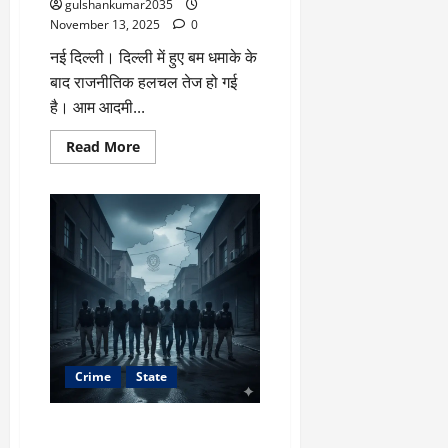
gulshankumar2035
कारवाई
November 13, 2025
0
से
इनकार
नई दिल्ली। दिल्ली में हुए बम धमाके के
किया”
बाद राजनीतिक हलचल तेज हो गई
है। आम आदमी...
Read
Read More
more
about
दिल्ली
बम
धमाके
के
बाद
सौरभ
भारद्वाज
का
आरोप
–
“मरीज
को
फर्स्ट
एड
Crime
State
नहीं,
फोटो
सेशन
हुआ;
पंजाब में आईएसआई समर्थित आतंकी
पीएम