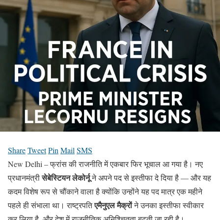
Share
Tweet
Pin
Mail
SMS
New Delhi – फ्रांस की राजनीति में एकबार फिर भूचाल आ गया है। नए
सेबेस्टियन लेकोर्नू
प्रधानमंत्री
ने अपने पद से इस्तीफा दे दिया है — और यह
कदम विशेष रूप से चौंकाने वाला है क्योंकि उन्होंने यह पद मात्र एक महीने
एमैनुएल मैक्रों
पहले ही संभाला था। राष्ट्रपति
ने उनका इस्तीफा स्वीकार
कर लिया है, और देश में राजनीतिक अनिश्चितता बढ़ती जा रही है।