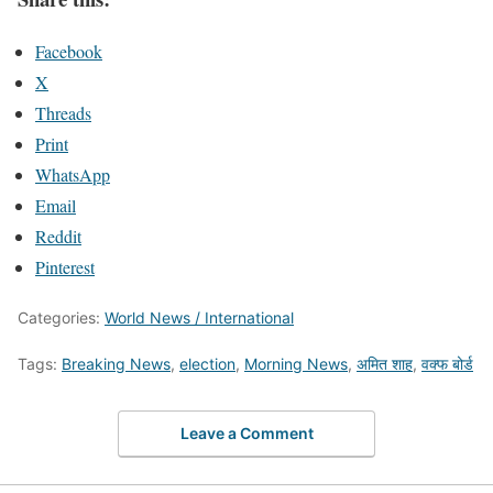
Facebook
X
Threads
Print
WhatsApp
Email
Reddit
Pinterest
Categories:
World News / International
Tags:
Breaking News
,
election
,
Morning News
,
अमित शाह
,
वक्फ बोर्ड
Leave a Comment